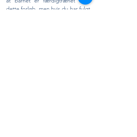
at barnet er færdigtrænet efter
dette forløb, men hvis du har fulgt
øvelserne og aktiviteterne som
beskrevet hver dag, så vil du
opleve mange positive
forandringer på denne tid.
Vi kan ikke sige hvor længe barnet
har brug for evt. træning, det kan
man kun se med tiden, og derfor
plejer vi også at anbefale løbende
opfølgninger, så vi kan følge
fremskridtene og justere
træningen til disse.
CVR.
29113378